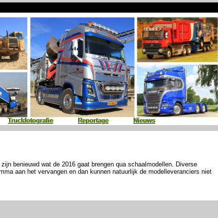
Truckfotografie
Truckfotografie
Reportage
Reportage
Nieuws
Nieuws
we zijn benieuwd wat de 2016 gaat brengen qua schaalmodellen. Diverse
ramma aan het vervangen en dan kunnen natuurlijk de modelleveranciers niet